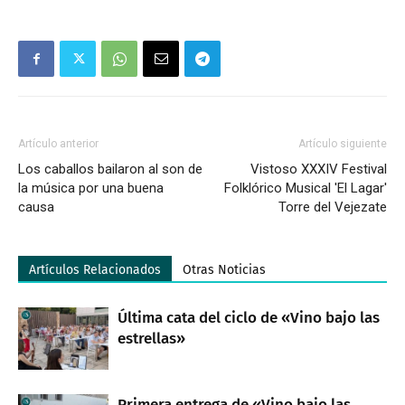
Artículo anterior
Artículo siguiente
Los caballos bailaron al son de
Vistoso XXXIV Festival
la música por una buena
Folklórico Musical 'El Lagar'
causa
Torre del Vejezate
Artículos Relacionados
Otras Noticias
Última cata del ciclo de «Vino bajo las
estrellas»
Primera entrega de «Vino bajo las