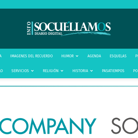
infoSocuéllamos
A
IMAGENES DEL RECUERDO
HUMOR
AGENDA
ESQUELAS
P
LO
SERVICIOS
RELIGIÓN
HISTORIA
PASATIEMPOS
PO