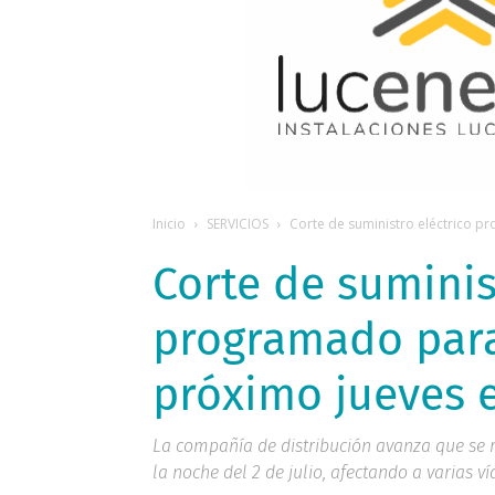
Inicio
SERVICIOS
Corte de suministro eléctrico p
Corte de suminis
programado para
próximo jueves 
La compañía de distribución avanza que se 
la noche del 2 de julio, afectando a varias ví