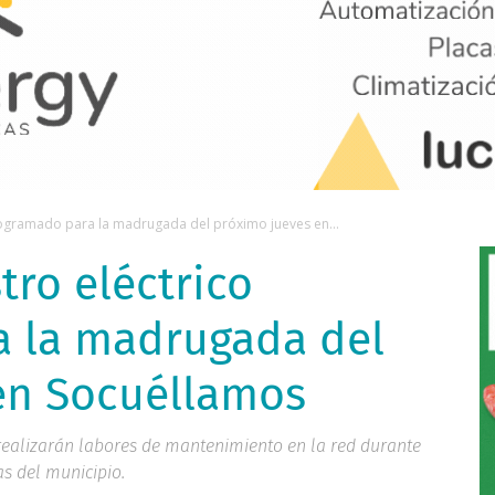
rogramado para la madrugada del próximo jueves en...
tro eléctrico
 la madrugada del
en Socuéllamos
realizarán labores de mantenimiento en la red durante
as del municipio.