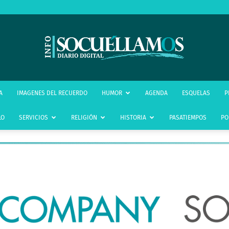
infoSocuéllamos
A
IMAGENES DEL RECUERDO
HUMOR
AGENDA
ESQUELAS
P
LO
SERVICIOS
RELIGIÓN
HISTORIA
PASATIEMPOS
PO