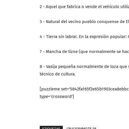
2 - Aquel que fabrica o vende el vehículo utili
3 - Natural del vecino pueblo conquense de 
4 - Tierra sin labrar. En la expresión popular:
7 - Mancha de tizne (que normalmente se hac
8 - Vasija pequeña normalmente de loza que s
técnico de cultura.
[puzzleme set='5842fa165f2e65b1903cea8ebbc
type='crossword']
ETIQUETAS
CRUCIGRAMOTE 19