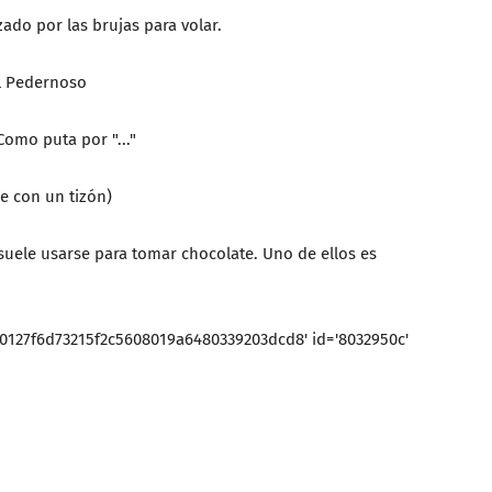
zado por las brujas para volar.
El Pedernoso
 Como puta por "..."
e con un tizón)
uele usarse para tomar chocolate. Uno de ellos es
0127f6d73215f2c5608019a6480339203dcd8' id='8032950c'