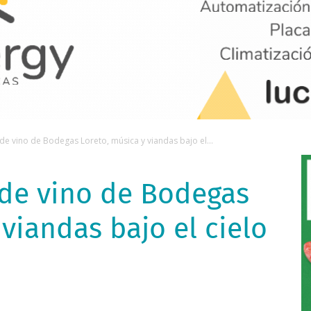
de vino de Bodegas Loreto, música y viandas bajo el...
 de vino de Bodegas
 viandas bajo el cielo