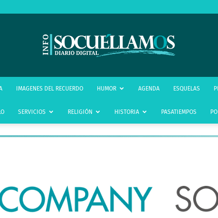
infoSocuéllamos
A
IMAGENES DEL RECUERDO
HUMOR
AGENDA
ESQUELAS
P
LO
SERVICIOS
RELIGIÓN
HISTORIA
PASATIEMPOS
PO