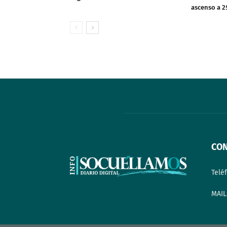
ascenso a 2
CO
Telé
MAIL