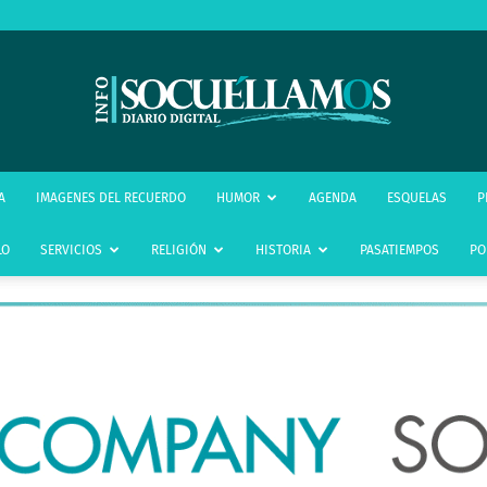
infoSocuéllamos
A
IMAGENES DEL RECUERDO
HUMOR
AGENDA
ESQUELAS
P
LO
SERVICIOS
RELIGIÓN
HISTORIA
PASATIEMPOS
PO