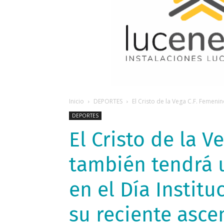
Inicio
DEPORTES
El Cristo de la Vega C.F. Femeni
DEPORTES
El Cristo de la V
también tendrá 
en el Día Institu
su reciente asce