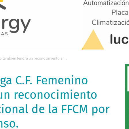
no también tendrá un reconocimiento en...
ega C.F. Femenino
un reconocimiento
cional de la FFCM por
nso.