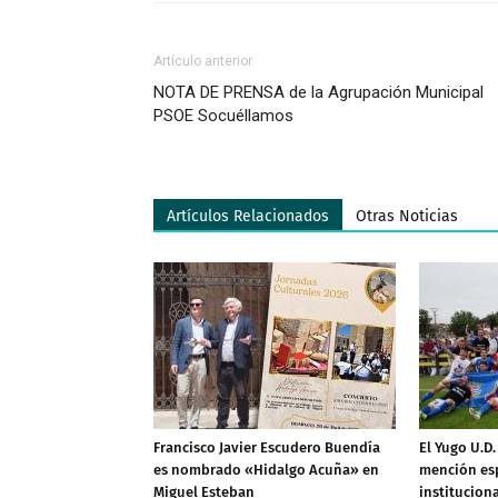
Artículo anterior
NOTA DE PRENSA de la Agrupación Municipal
PSOE Socuéllamos
Artículos Relacionados
Otras Noticias
Francisco Javier Escudero Buendía
El Yugo U.D
es nombrado «Hidalgo Acuña» en
mención esp
Miguel Esteban
instituciona