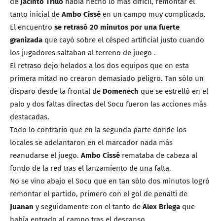
de
Jacinto Trillo
había hecho lo más difícil, remontar el
tanto inicial de
Ambo Cissé
en un campo muy complicado.
El encuentro
se retrasó 20 minutos por una fuerte
granizada
que cayó sobre el césped artificial justo cuando
los jugadores saltaban al terreno de juego .
El retraso dejo helados a los dos equipos que en esta
primera mitad no crearon demasiado peligro. Tan sólo un
disparo desde la frontal de
Domenech
que se estrelló en el
palo y dos faltas directas del Socu fueron las acciones más
destacadas.
Todo lo contrario que en la segunda parte donde los
locales se adelantaron en el marcador nada más
reanudarse el juego.
Ambo Cissé
remataba de cabeza al
fondo de la red tras el lanzamiento de una falta.
No se vino abajo el Socu que en tan sólo dos minutos logró
remontar el partido, primero con el gol de penalti de
Juanan
y seguidamente con el tanto de
Alex Briega
que
había entrado al campo tras el descanso.