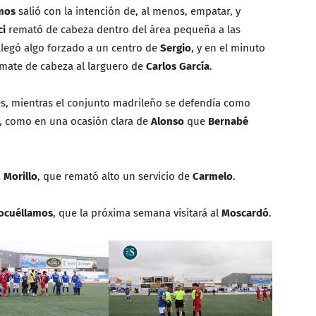
mos
salió con la intención de, al menos, empatar, y
ci
remató de cabeza dentro del área pequeña a las
llegó algo forzado a un centro de
Sergio
, y en el minuto
emate de cabeza al larguero de
Carlos García
.
 mientras el conjunto madrileño se defendía como
ro, como en una ocasión clara de
Alonso
que
Bernabé
a
Morillo
, que remató alto un servicio de
Carmelo
.
ocuéllamos
, que la próxima semana visitará al
Moscardó
.