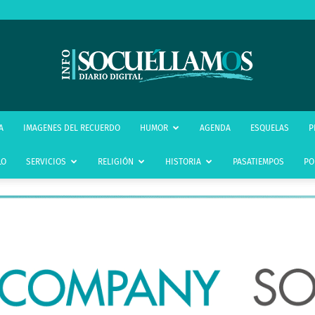
infoSocuéllamos
A
IMAGENES DEL RECUERDO
HUMOR
AGENDA
ESQUELAS
P
LO
SERVICIOS
RELIGIÓN
HISTORIA
PASATIEMPOS
PO