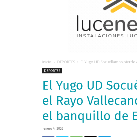
Inicio
DEPORTES
El Yugo UD Socuéllamos pierde an
DEPORTES
El Yugo UD Socu
el Rayo Vallecan
el banquillo de 
enero 4, 2026