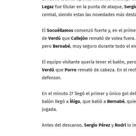
Legaz
fue titular en la punta de ataque,
Sergi
central, siendo estas las novedades más dest
El
Socuéllamos
comenzó fuerte y, en el prime
de
Verdú
que
Callejón
remató de volea fuera
pero
Bernabé
, muy seguro durante todo el enc
El equipo visitante quería tener el balón, pero
Verdú
que
Porro
remató de cabeza. En el rec
defensor.
En el minuto 27 llegó el primer y único gol del
balón llegó a
Íñigo
, que batió a
Bernabé
, qui
jugada.
Antes del descanso,
Sergio Pérez
y
Rodri
lo i