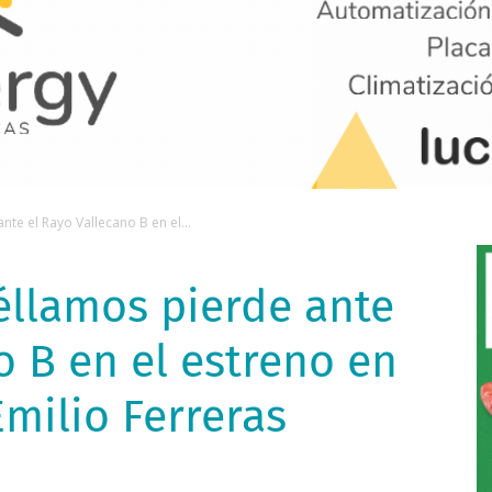
te el Rayo Vallecano B en el...
éllamos pierde ante
o B en el estreno en
Emilio Ferreras