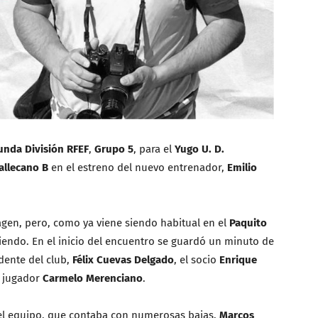
unda División RFEF
,
Grupo 5
, para el
Yugo U. D.
allecano B
en el estreno del nuevo entrenador,
Emilio
gen, pero, como ya viene siendo habitual en el
Paquito
diendo. En el inicio del encuentro se guardó un minuto de
idente del club,
Félix Cuevas Delgado
, el socio
Enrique
l jugador
Carmelo Merenciano
.
del equipo, que contaba con numerosas bajas.
Marcos