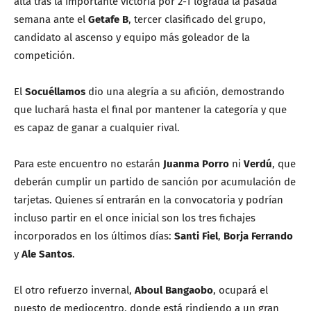
alta tras la importante victoria por 2-1 lograda la pasada
semana ante el
Getafe B
, tercer clasificado del grupo,
candidato al ascenso y equipo más goleador de la
competición.
El
Socuéllamos
dio una alegría a su afición, demostrando
que luchará hasta el final por mantener la categoría y que
es capaz de ganar a cualquier rival.
Para este encuentro no estarán
Juanma Porro
ni
Verdú
, que
deberán cumplir un partido de sanción por acumulación de
tarjetas. Quienes sí entrarán en la convocatoria y podrían
incluso partir en el once inicial son los tres fichajes
incorporados en los últimos días:
Santi Fiel
,
Borja Ferrando
y
Ale Santos
.
El otro refuerzo invernal,
Aboul Bangaobo
, ocupará el
puesto de mediocentro, donde está rindiendo a un gran