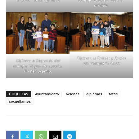
colegio El Coso. Cuarto
El Coso. Tercer premio.
premio.
Diploma a Quinto y Sexto
Diploma a Segundo del
del colegio El Coso
colegio Virgen de Loreto.
Primer premio.
ETIQUETAS
Ayuntamiento
belenes
diplomas
fotos
socuellamos