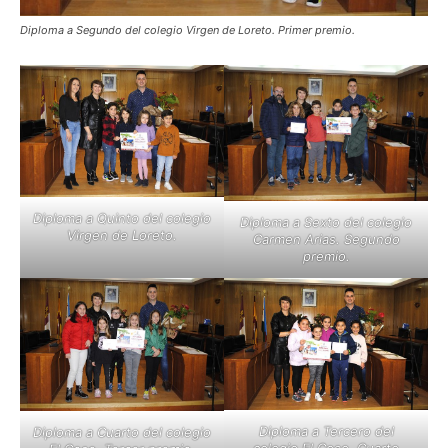
Diploma a Segundo del colegio Virgen de Loreto. Primer premio.
Diploma a Quinto del colegio
Diploma a Sexto del colegio
Virgen de Loreto.
Carmen Arias. Segundo
premio.
Diploma a Tercero del
Diploma a Cuarto del colegio