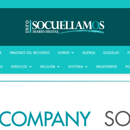
infoSocuéllamos
A
IMAGENES DEL RECUERDO
HUMOR
AGENDA
ESQUELAS
P
LO
SERVICIOS
RELIGIÓN
HISTORIA
PASATIEMPOS
PO