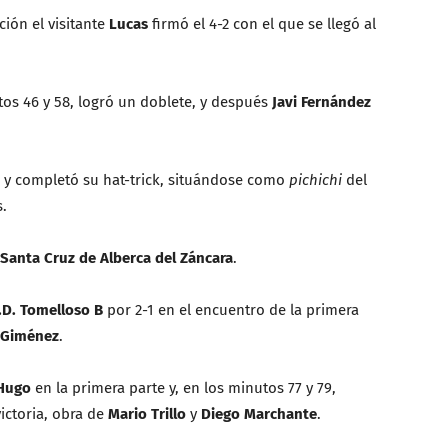
ción el visitante
Lucas
firmó el 4-2 con el que se llegó al
tos 46 y 58, logró un doblete, y después
Javi Fernández
2 y completó su hat-trick, situándose como
pichichi
del
.
a Santa Cruz de Alberca del Záncara
.
.D. Tomelloso B
por 2-1 en el encuentro de la primera
 Giménez
.
Hugo
en la primera parte y, en los minutos 77 y 79,
victoria, obra de
Mario Trillo
y
Diego Marchante
.