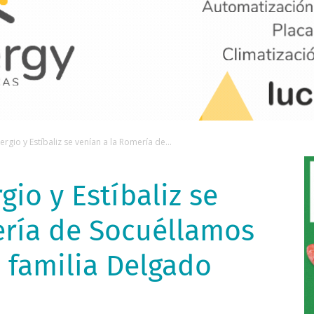
rgio y Estíbaliz se venían a la Romería de...
gio y Estíbaliz se
ería de Socuéllamos
 familia Delgado