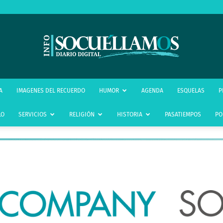
infoSocuéllamos
A
IMAGENES DEL RECUERDO
HUMOR
AGENDA
ESQUELAS
P
LO
SERVICIOS
RELIGIÓN
HISTORIA
PASATIEMPOS
PO