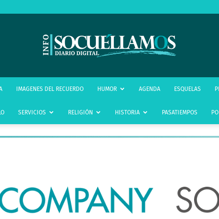
infoSocuéllamos
A
IMAGENES DEL RECUERDO
HUMOR
AGENDA
ESQUELAS
P
LO
SERVICIOS
RELIGIÓN
HISTORIA
PASATIEMPOS
PO