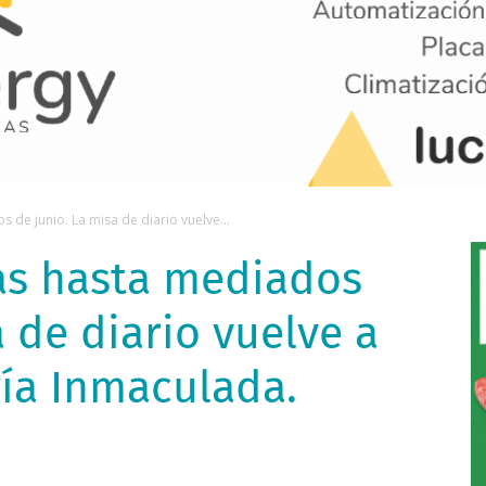
 de junio. La misa de diario vuelve...
as hasta mediados
a de diario vuelve a
ría Inmaculada.