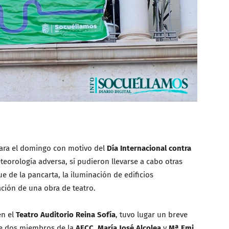
ra el domingo con motivo del
Día Internacional contra
eorología adversa, sí pudieron llevarse a cabo otras
e de la pancarta, la iluminación de edificios
ación de una obra de teatro.
en el
Teatro Auditorio Reina Sofía
, tuvo lugar un breve
ue dos miembros de la
AECC
,
María José Alcolea
y
Mª Emi