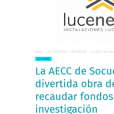
Inicio
ACTUALIDAD
SOCIEDAD
La AECC de Socu
SOCIEDAD
La AECC de Socu
divertida obra d
recaudar fondos
investigación