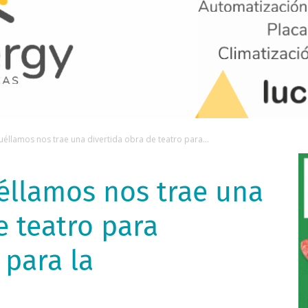
éllamos nos trae una divertida obra de teatro para...
éllamos nos trae una
e teatro para
 para la