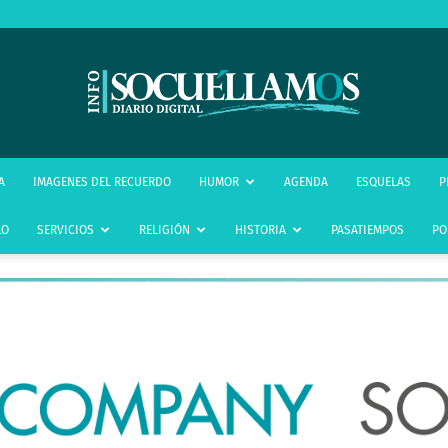
infoSocuéllamos
A
IMAGENES DEL RECUERDO
HUMOR
AGENDA
ESQUELAS
P
LO
SERVICIOS
RELIGIÓN
HISTORIA
PASATIEMPOS
PO