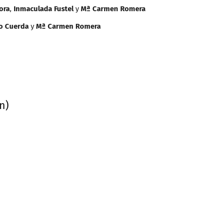
ora
,
Inmaculada Fustel
y
Mª Carmen Romera
o Cuerda
y
Mª Carmen Romera
n)