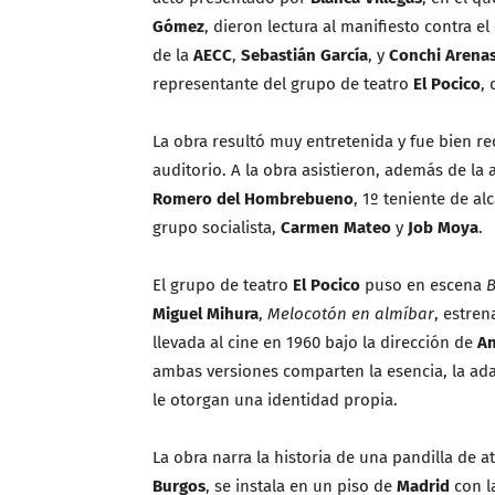
Gómez
, dieron lectura al manifiesto contra e
de la
AECC
,
Sebastián García
, y
Conchi Arena
representante del grupo de teatro
El Pocico
,
La obra resultó muy entretenida y fue bien re
auditorio. A la obra asistieron, además de la
Romero del Hombrebueno
, 1º teniente de al
grupo socialista,
Carmen Mateo
y
Job Moya
.
El grupo de teatro
El Pocico
puso en escena
B
Miguel Mihura
,
Melocotón en almíbar
, estre
llevada al cine en 1960 bajo la dirección de
An
ambas versiones comparten la esencia, la ad
le otorgan una identidad propia.
La obra narra la historia de una pandilla de 
Burgos
, se instala en un piso de
Madrid
con la