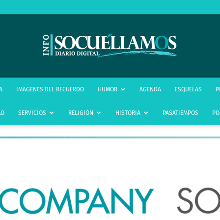
infoSocuéllamos
A
IMAGENES DEL RECUERDO
HUMOR
AGENDA
ESQUELAS
P
LO
SERVICIOS
RELIGIÓN
HISTORIA
PASATIEMPOS
PO