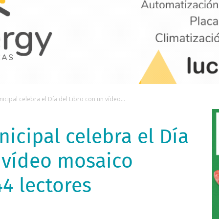
icipal celebra el Día del Libro con un vídeo...
nicipal celebra el Día
n vídeo mosaico
4 lectores