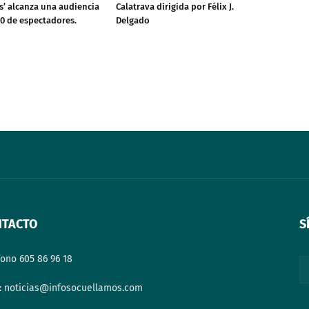
’ alcanza una audiencia
Calatrava dirigida por Félix J.
00 de espectadores.
Delgado
NTACTO
S
fono 605 86 96 18
: noticias@infosocuellamos.com