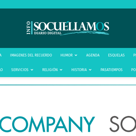
infoSocuéllamos
A
IMAGENES DEL RECUERDO
HUMOR
AGENDA
ESQUELAS
P
LO
SERVICIOS
RELIGIÓN
HISTORIA
PASATIEMPOS
PO