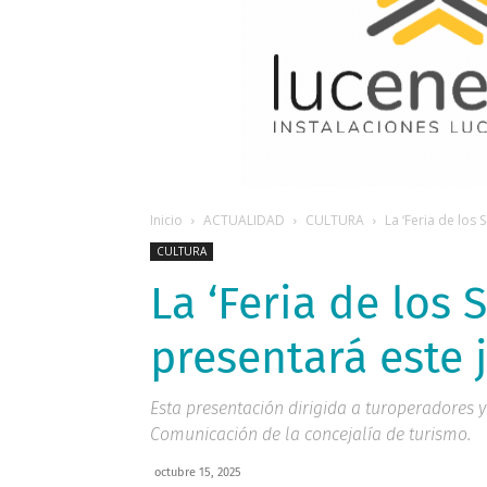
Inicio
ACTUALIDAD
CULTURA
La ‘Feria de los
CULTURA
La ‘Feria de los 
presentará este 
Esta presentación dirigida a turoperadores y
Comunicación de la concejalía de turismo.
octubre 15, 2025