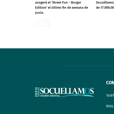
acogerá el ‘Street Fun – Burger
Socuéllamos
Edition’ el último fin de semana de
de 17.000.0
junio.
CO
Telé
MAIL