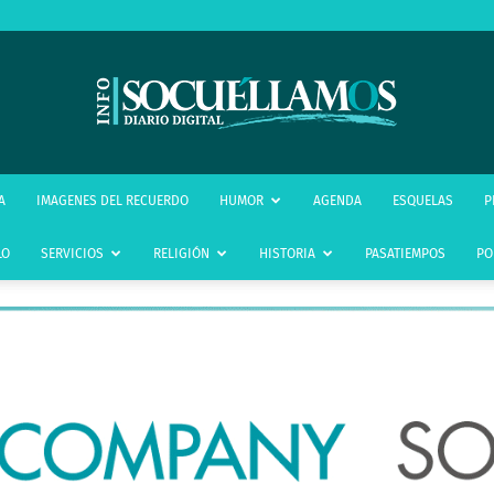
infoSocuéllamos
A
IMAGENES DEL RECUERDO
HUMOR
AGENDA
ESQUELAS
P
LO
SERVICIOS
RELIGIÓN
HISTORIA
PASATIEMPOS
PO