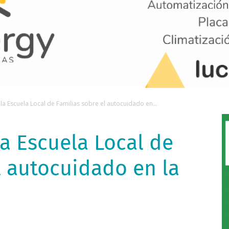
 la Escuela Local de Familias sobre el autocuidado en...
la Escuela Local de
l autocuidado en la