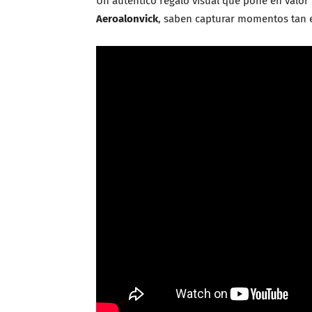
Un auténtico regalo visual que pone en valor 
Aeroalonvick
, saben capturar momentos tan e