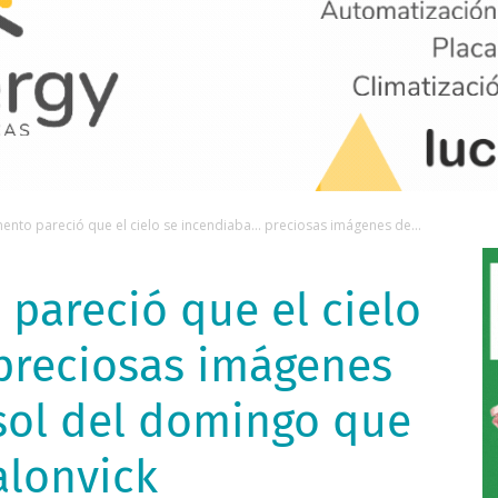
nto pareció que el cielo se incendiaba... preciosas imágenes de...
pareció que el cielo
 preciosas imágenes
 sol del domingo que
alonvick