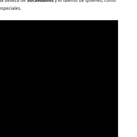
la belleza de
Socuéllamos
y el talento de quienes, como
speciales.