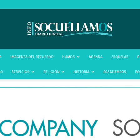
infoSocuéllamos
A
IMAGENES DEL RECUERDO
HUMOR
AGENDA
ESQUELAS
P
LO
SERVICIOS
RELIGIÓN
HISTORIA
PASATIEMPOS
PO