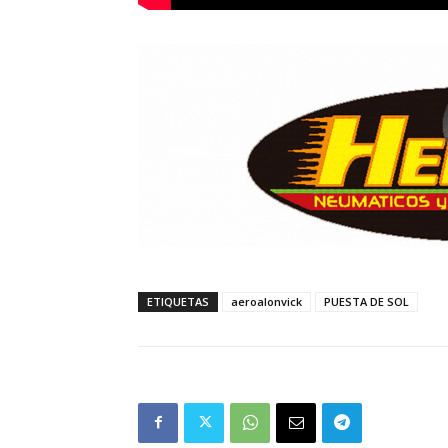
ETIQUETAS
aeroalonvick
PUESTA DE SOL