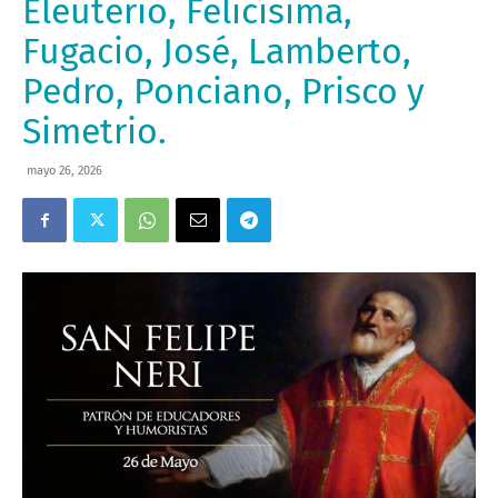
Eleuterio, Felicísima,
Fugacio, José, Lamberto,
Pedro, Ponciano, Prisco y
Simetrio.
mayo 26, 2026