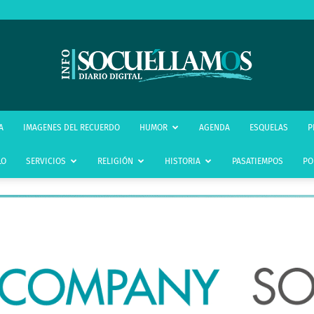
infoSocuéllamos
A
IMAGENES DEL RECUERDO
HUMOR
AGENDA
ESQUELAS
P
LO
SERVICIOS
RELIGIÓN
HISTORIA
PASATIEMPOS
PO