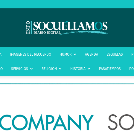
infoSocuéllamos
A
IMAGENES DEL RECUERDO
HUMOR
AGENDA
ESQUELAS
P
LO
SERVICIOS
RELIGIÓN
HISTORIA
PASATIEMPOS
PO