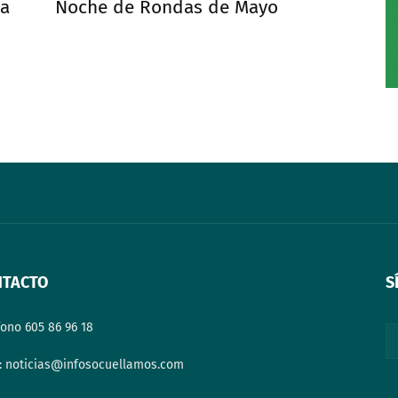
ma
Noche de Rondas de Mayo
NTACTO
S
fono 605 86 96 18
: noticias@infosocuellamos.com