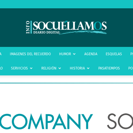
infoSocuéllamos
A
IMAGENES DEL RECUERDO
HUMOR
AGENDA
ESQUELAS
P
LO
SERVICIOS
RELIGIÓN
HISTORIA
PASATIEMPOS
PO