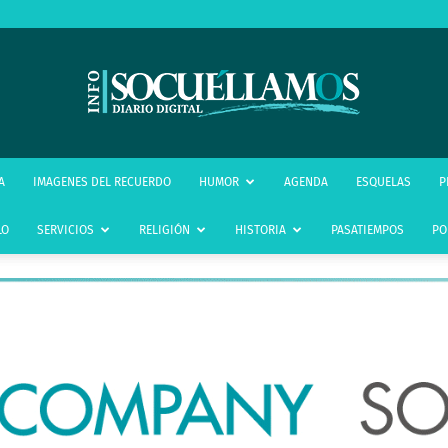
infoSocuéllamos
A
IMAGENES DEL RECUERDO
HUMOR
AGENDA
ESQUELAS
P
LO
SERVICIOS
RELIGIÓN
HISTORIA
PASATIEMPOS
PO