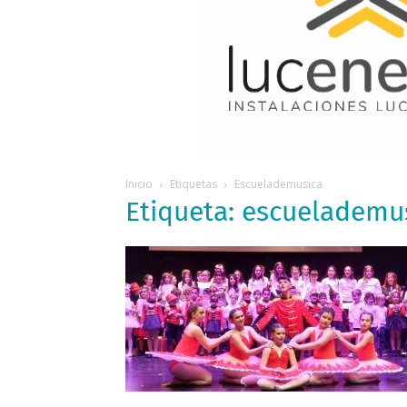
Inicio
Etiquetas
Escuelademusica
Etiqueta: escuelademu