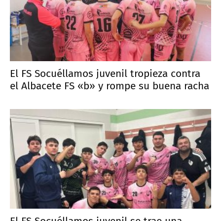
El FS Socuéllamos juvenil tropieza contra
el Albacete FS «b» y rompe su buena racha
El FS Socuéllamos juvenil se trae una