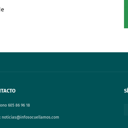
de
NTACTO
S
fono 605 86 96 18
: noticias@infosocuellamos.com