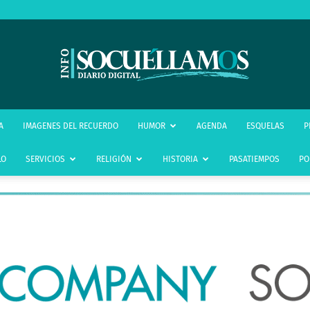
infoSocuéllamos
A
IMAGENES DEL RECUERDO
HUMOR
AGENDA
ESQUELAS
P
LO
SERVICIOS
RELIGIÓN
HISTORIA
PASATIEMPOS
PO