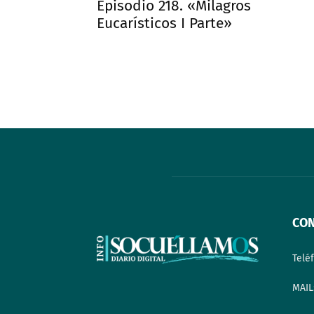
Episodio 218. «Milagros
Eucarísticos I Parte»
CO
Telé
MAIL