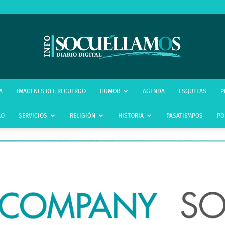
infoSocuéllamos
A
IMAGENES DEL RECUERDO
HUMOR
AGENDA
ESQUELAS
P
LO
SERVICIOS
RELIGIÓN
HISTORIA
PASATIEMPOS
PO