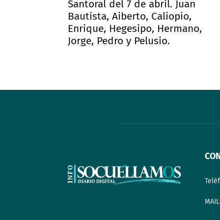
Santoral del 7 de abril. Juan
Bautista, Aiberto, Caliopio,
Enrique, Hegesipo, Hermano,
Jorge, Pedro y Pelusio.
CO
Telé
MAIL