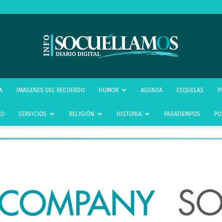
infoSocuéllamos
A
IMAGENES DEL RECUERDO
HUMOR
AGENDA
ESQUELAS
P
LO
SERVICIOS
RELIGIÓN
HISTORIA
PASATIEMPOS
PO