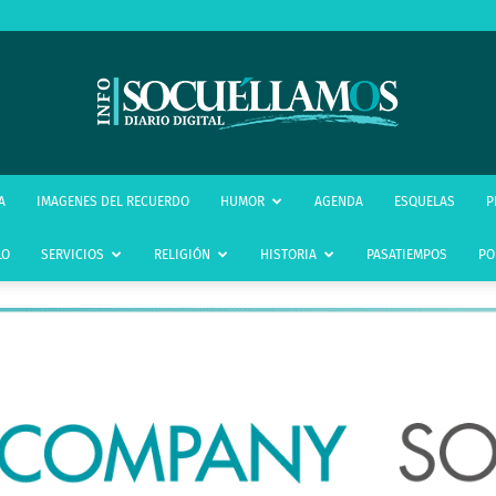
infoSocuéllamos
A
IMAGENES DEL RECUERDO
HUMOR
AGENDA
ESQUELAS
P
LO
SERVICIOS
RELIGIÓN
HISTORIA
PASATIEMPOS
PO