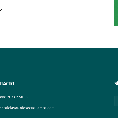
s
NTACTO
S
fono 605 86 96 18
: noticias@infosocuellamos.com