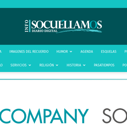
infoSocuéllamos
A
IMAGENES DEL RECUERDO
HUMOR
AGENDA
ESQUELAS
P
LO
SERVICIOS
RELIGIÓN
HISTORIA
PASATIEMPOS
PO