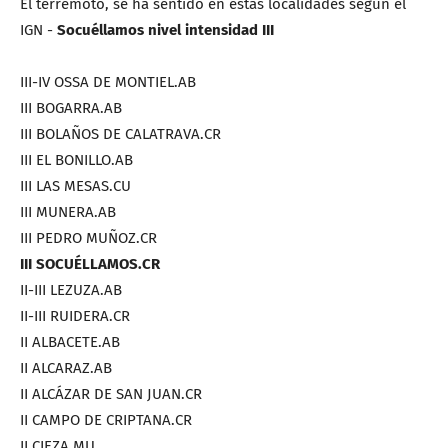
El terremoto, se ha sentido en estas localidades según el
IGN -
Socuéllamos nivel intensidad III
III-IV OSSA DE MONTIEL.AB
III BOGARRA.AB
III BOLAÑOS DE CALATRAVA.CR
III EL BONILLO.AB
III LAS MESAS.CU
III MUNERA.AB
III PEDRO MUÑOZ.CR
III SOCUÉLLAMOS.CR
II-III LEZUZA.AB
II-III RUIDERA.CR
II ALBACETE.AB
II ALCARAZ.AB
II ALCÁZAR DE SAN JUAN.CR
II CAMPO DE CRIPTANA.CR
II CIEZA.MU