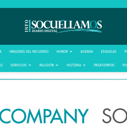
infoSocuéllamos
A
IMAGENES DEL RECUERDO
HUMOR
AGENDA
ESQUELAS
P
LO
SERVICIOS
RELIGIÓN
HISTORIA
PASATIEMPOS
PO