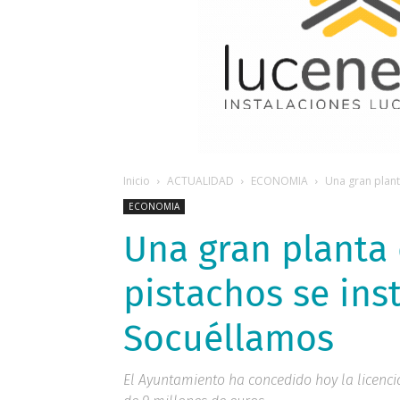
Inicio
ACTUALIDAD
ECONOMIA
Una gran plant
ECONOMIA
Una gran planta
pistachos se ins
Socuéllamos
El Ayuntamiento ha concedido hoy la licenci