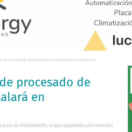
a de procesado de pistachos se instalará en Socuéllamos
 de procesado de
talará en
a para su implantación, lo que supondría una inversión