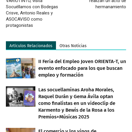
VARIOTINTO, visita
realizan un acto de
Socuéllamos con Bodegas
hermanamiento
Crisve, Antonio Reales y
ASOCAVISO como
protagonistas
Artículos Relacionados
Otras Noticias
II Feria del Empleo Joven ORIENTA-T, un
evento enfocado para los que buscan
empleo y formación
Las socuellaminas Aroha Morales,
Raquel Durán y Gema Ávila optan
como finalistas en un videoclip de
Karmento y Bewis de la Rosa a los
Premios+Músicas 2025
El comercio y los vinos de