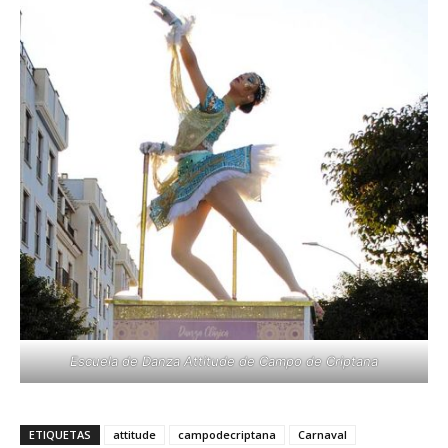
Escuela de Danza Attitude de Campo de Criptana
ETIQUETAS
attitude
campodecriptana
Carnaval