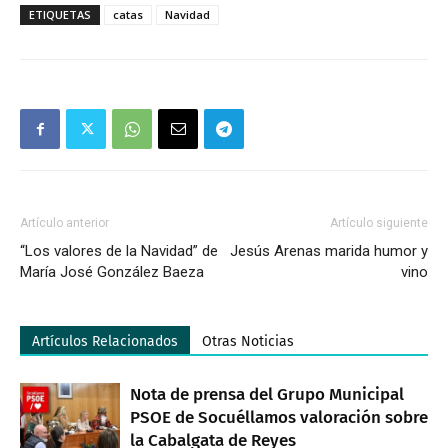
ETIQUETAS
catas
Navidad
Artículo anterior
Artículo siguiente
“Los valores de la Navidad” de
Jesús Arenas marida humor y
María José González Baeza
vino
Artículos Relacionados
Otras Noticias
Nota de prensa del Grupo Municipal
PSOE de Socuéllamos valoración sobre
la Cabalgata de Reyes