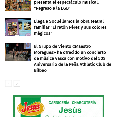
presenta el espectáculo musical,
"Regreso a la EGB"
Llega a Socuéllamos la obra teatral
familiar "El ratón Pérez y sus colores
mágicos"
El Grupo de Viento «Maestro
Moragues» ha ofrecido un concierto
de música vasca con motivo del 50º
Aniversario de la Peña Athletic Club de
Bilbao