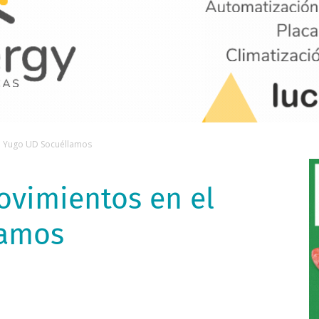
el Yugo UD Socuéllamos
ovimientos en el
lamos