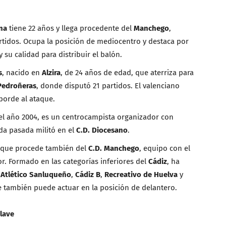
na
tiene 22 años y llega procedente del
Manchego
,
tidos. Ocupa la posición de mediocentro y destaca por
y su calidad para distribuir el balón.
s
, nacido en
Alzira
, de 24 años de edad, que aterriza para
Pedroñeras
, donde disputó 21 partidos. El valenciano
borde al ataque.
el año 2004, es un centrocampista organizador con
da pasada militó en el
C.D. Diocesano
.
s que procede también del
C.D. Manchego
, equipo con el
or. Formado en las categorías inferiores del
Cádiz
, ha
l
Atlético Sanluqueño
,
Cádiz B
,
Recreativo de Huelva
y
e también puede actuar en la posición de delantero.
lave