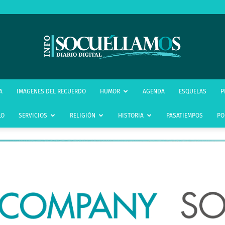
infoSocuéllamos
A
IMAGENES DEL RECUERDO
HUMOR
AGENDA
ESQUELAS
P
LO
SERVICIOS
RELIGIÓN
HISTORIA
PASATIEMPOS
PO