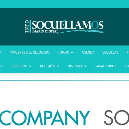
infoSocuéllamos
A
IMAGENES DEL RECUERDO
HUMOR
AGENDA
ESQUELAS
P
LO
SERVICIOS
RELIGIÓN
HISTORIA
PASATIEMPOS
PO