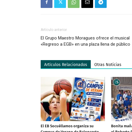
Artículo anterior
El Grupo Maestro Moragues ofrece el musical
«Regreso a EGB» en una plaza llena de público
Artículos Relacionados
Otras Noticias
El EB Socuéllamos organiza su
Bonita maña
Campus de Verano de Baloncesto
el Roberto 