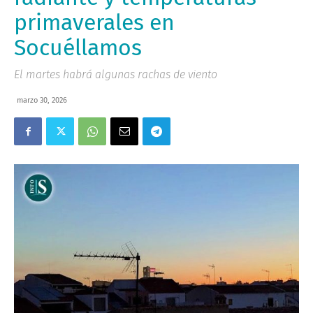
primaverales en
Socuéllamos
El martes habrá algunas rachas de viento
marzo 30, 2026