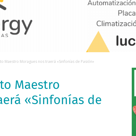
nto Maestro Moragues nos traerá «Sinfonías de Pasión»
nto Maestro
aerá «Sinfonías de