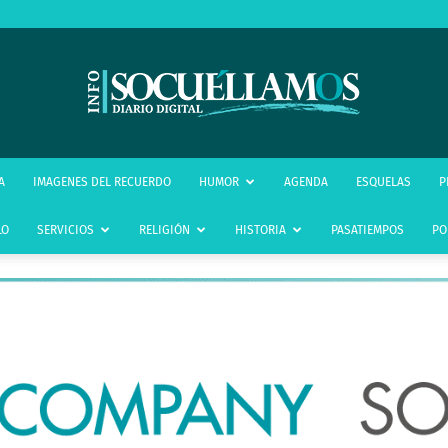
infoSocuéllamos
A
IMAGENES DEL RECUERDO
HUMOR
AGENDA
ESQUELAS
P
LO
SERVICIOS
RELIGIÓN
HISTORIA
PASATIEMPOS
PO