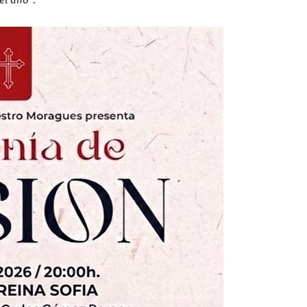
el año"
.