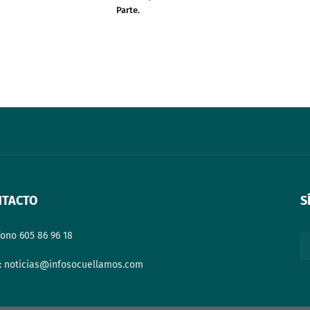
Parte.
NTACTO
S
fono 605 86 96 18
: noticias@infosocuellamos.com