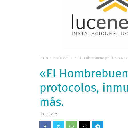
Inicio
PODCAST
«El Hombrebueno y la Tierra», p
«El Hombrebueno
protocolos, inm
más.
abril 1, 2026