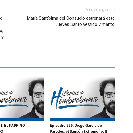
Artículo siguiente
o,
María Santísima del Consuelo estrenará este
Jueves Santo vestido y manto
o,
 y
31: EL PADRINO
Episodio 229. Diego García de
DO
Paredes, el Sansón Extremeño. II