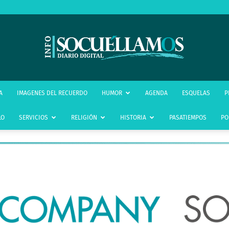
infoSocuéllamos
A
IMAGENES DEL RECUERDO
HUMOR
AGENDA
ESQUELAS
P
LO
SERVICIOS
RELIGIÓN
HISTORIA
PASATIEMPOS
PO