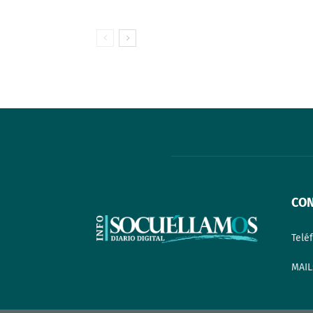
CO
Telé
MAIL