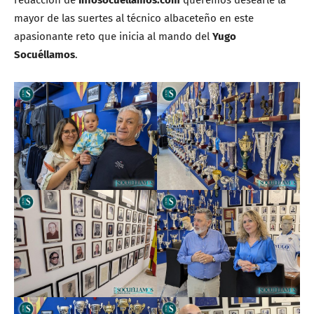
redacción de
Infosocuellamos.com
queremos desearle la
mayor de las suertes al técnico albaceteño en este
apasionante reto que inicia al mando del
Yugo
Socuéllamos
.