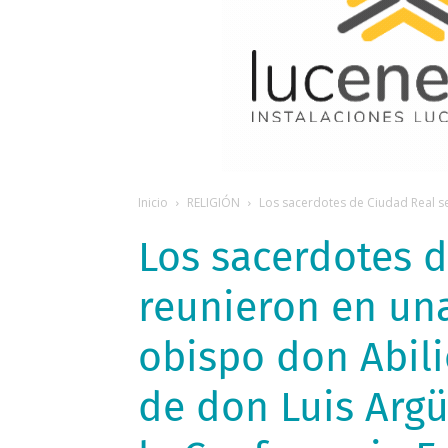
Inicio
RELIGIÓN
Los sacerdotes de Ciudad Real se
Los sacerdotes d
reunieron en una
obispo don Abili
de don Luis Argü