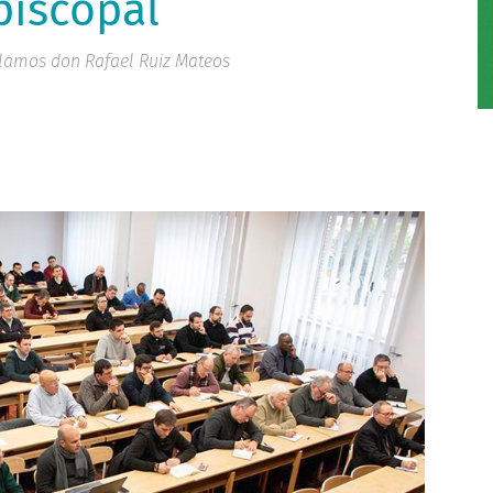
piscopal
éllamos don Rafael Ruiz Mateos