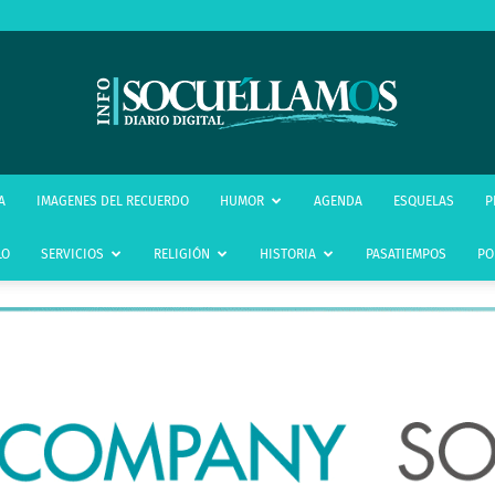
infoSocuéllamos
A
IMAGENES DEL RECUERDO
HUMOR
AGENDA
ESQUELAS
P
LO
SERVICIOS
RELIGIÓN
HISTORIA
PASATIEMPOS
PO