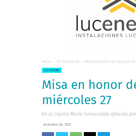
Inicio
ACTUALIDAD
Misa en honor de San Juan el
SOCIEDAD
Misa en honor de
miércoles 27
En la Capilla María Inmaculada ofrecida por 
diciembre 26, 2023