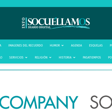
infoSocuéllamos
A
IMAGENES DEL RECUERDO
HUMOR
AGENDA
ESQUELAS
P
LO
SERVICIOS
RELIGIÓN
HISTORIA
PASATIEMPOS
PO