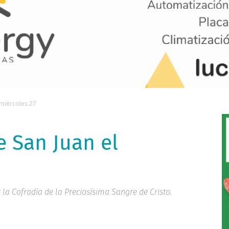
 miércoles 27
 San Juan el
la Cofradía de la Preciosísima Sangre de Cristo.