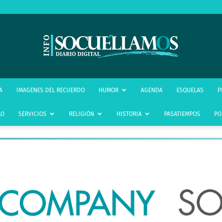
infoSocuéllamos
A
IMAGENES DEL RECUERDO
HUMOR
AGENDA
ESQUELAS
P
LO
SERVICIOS
RELIGIÓN
HISTORIA
PASATIEMPOS
PO