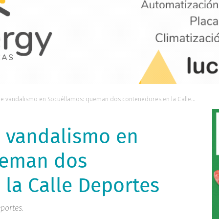
e vandalismo en Socuéllamos: queman dos contenedores en la Calle...
 vandalismo en
ueman dos
la Calle Deportes
portes.