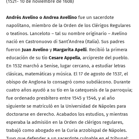
(1521- 10 de noviembre de 1608)
Andrés Avelino o Andrea Avellino
fue un sacerdote
napolitano, miembro de la Orden de los Clérigos Regulares
o teatinos. Lanceloto – tal su nombre originario – Avelino
nació en Castronuovo di Sant’Andrea (Italia). Sus padres
fueron
Juan Avelino
y
Margarita Apelli
. Recibió la primera
educación de su tío
Cesare Appella
, arcipreste del pueblo.
En 1532 marchó a Senise, lugar cercano, a estudiar letras
clásicas, matemáticas y música. El 17 de agosto de 1537, el
obispo de Anglona lo consagró como subdiácono. Durante
cuatro años ayudó a su tío en la catequesis de la parroquia;
fue ordenado presbítero entre 1545 y 1546, y al año
siguiente se matriculó en la Universidad de Nápoles para
doctorarse en derecho. Acabados los estudios, y mientras
esperaba la admisión en la Orden de clérigos regulares,
trabajó como abogado en la Curia arzobispal de Nápoles.
Tuvo que defender a un sacerdote culpable en el tribunal: