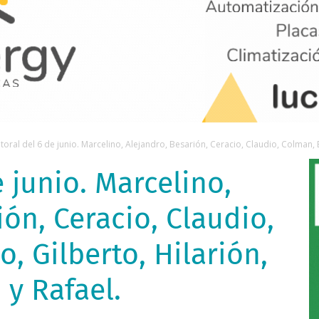
toral del 6 de junio. Marcelino, Alejandro, Besarión, Ceracio, Claudio, Colman, E
 junio. Marcelino,
ión, Ceracio, Claudio,
, Gilberto, Hilarión,
 y Rafael.