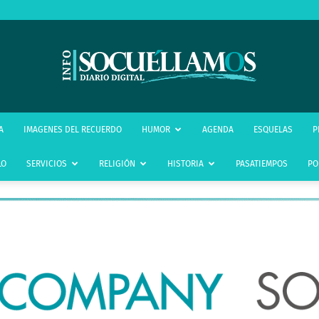
infoSocuéllamos
A
IMAGENES DEL RECUERDO
HUMOR
AGENDA
ESQUELAS
P
LO
SERVICIOS
RELIGIÓN
HISTORIA
PASATIEMPOS
PO