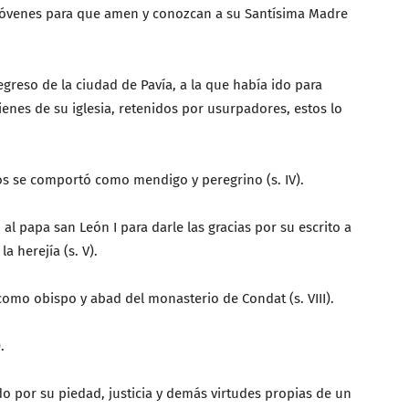
 jóvenes para que amen y conozcan a su Santísima Madre
 regreso de la ciudad de Pavía, a la que había ido para
ienes de su iglesia, retenidos por usurpadores, estos lo
os se comportó como mendigo y peregrino (s. IV).
ó al papa san León I para darle las gracias por su escrito a
a herejía (s. V).
como obispo y abad del monasterio de Condat (s. VIII).
.
do por su piedad, justicia y demás virtudes propias de un