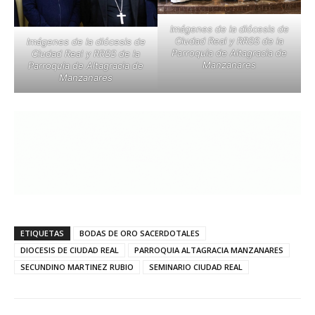
Imágenes de la diócesis de
Ciudad Real y RRSS de la
Imágenes de la diócesis de
Parroquia de Altagracia de
Ciudad Real y RRSS de la
Manzanares
Parroquia de Altagracia de
Manzanares
ETIQUETAS
BODAS DE ORO SACERDOTALES
DIOCESIS DE CIUDAD REAL
PARROQUIA ALTAGRACIA MANZANARES
SECUNDINO MARTINEZ RUBIO
SEMINARIO CIUDAD REAL