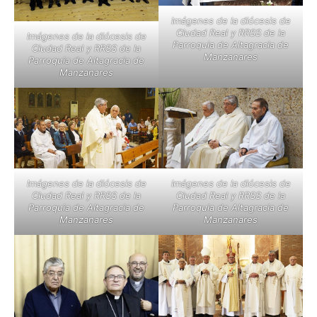
Imágenes de la diócesis de
Ciudad Real y RRSS de la
Imágenes de la diócesis de
Parroquia de Altagracia de
Ciudad Real y RRSS de la
Manzanares
Parroquia de Altagracia de
Manzanares
Imágenes de la diócesis de
Imágenes de la diócesis de
Ciudad Real y RRSS de la
Ciudad Real y RRSS de la
Parroquia de Altagracia de
Parroquia de Altagracia de
Manzanares
Manzanares