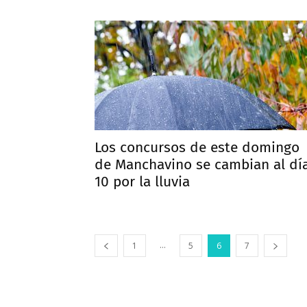
Los concursos de este domingo
de Manchavino se cambian al dí
10 por la lluvia
...
1
5
6
7