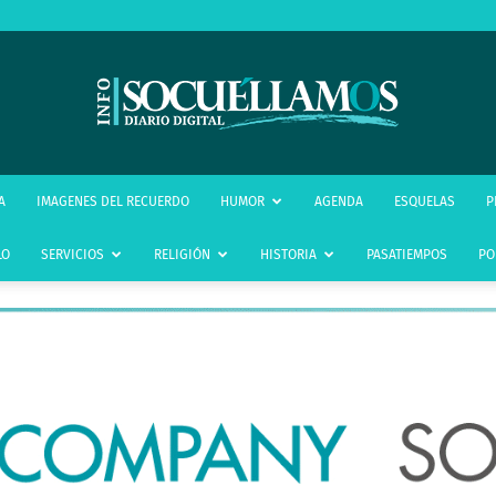
infoSocuéllamos
A
IMAGENES DEL RECUERDO
HUMOR
AGENDA
ESQUELAS
P
LO
SERVICIOS
RELIGIÓN
HISTORIA
PASATIEMPOS
PO