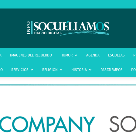
infoSocuéllamos
A
IMAGENES DEL RECUERDO
HUMOR
AGENDA
ESQUELAS
P
LO
SERVICIOS
RELIGIÓN
HISTORIA
PASATIEMPOS
PO