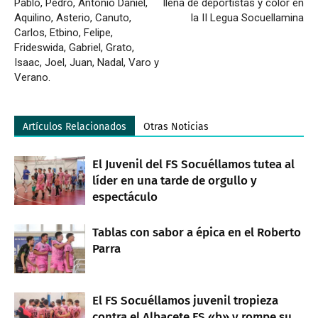
Pablo, Pedro, Antonio Daniel,
llena de deportistas y color en
Aquilino, Asterio, Canuto,
la II Legua Socuellamina
Carlos, Etbino, Felipe,
Frideswida, Gabriel, Grato,
Isaac, Joel, Juan, Nadal, Varo y
Verano.
Artículos Relacionados
Otras Noticias
El Juvenil del FS Socuéllamos tutea al
líder en una tarde de orgullo y
espectáculo
Tablas con sabor a épica en el Roberto
Parra
El FS Socuéllamos juvenil tropieza
contra el Albacete FS «b» y rompe su