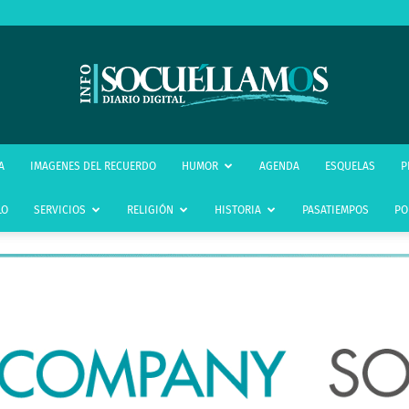
infoSocuéllamos
A
IMAGENES DEL RECUERDO
HUMOR
AGENDA
ESQUELAS
P
LO
SERVICIOS
RELIGIÓN
HISTORIA
PASATIEMPOS
PO